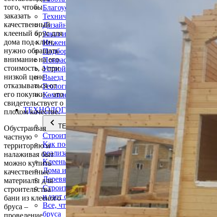
того, чтобы
Благоустройство территории крым
заказать
Технический надзор
качественный
Дизайн интерьера крым
клееный брус для
Заказ индивидуального проекта дома
дома под ключ,
Инженерные коммуникации
нужно обращать
Подбор земельного участка
внимание на его
Покраска, обновление фасада
стоимость, а при
Устройство кровли
низкой цене
Выезд инженера-эксперта на участок
отказываться от
Геология участка
его покупки – это
Комплексные системы безопасности
свидетельствует о
ТЕХНОЛОГИИ
плохом качестве.
ТЕХНОЛОГИИ
Обустраивая
Строительство дома в Крыму быстро и просто
частную
Как построить дом в Крыму – от проекта до
территорию и
реализации
налаживая быт
Клееный брус
можно купить
Дома из клееного бруса в Крыму
качественные
Деревянные дома в Крыму под ключ
материалы для
Строительство домов в Крыму под ключ: комфорт
строительства
и уют от профессионалов!
бани из клееного
Все, что вы хотели знать о домах из клееного
бруса –
бруса
проведение