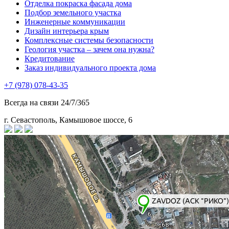
Отделка покраска фасада дома
Подбор земельного участка
Инженерные коммуникации
Дизайн интерьера крым
Комплексные системы безопасности
Геология участка – зачем она нужна?
Кредитование
Заказ индивидуального проекта дома
+7 (978) 078-43-35
Всегда на связи 24/7/365
г. Севастополь, Камышовое шоссе, 6