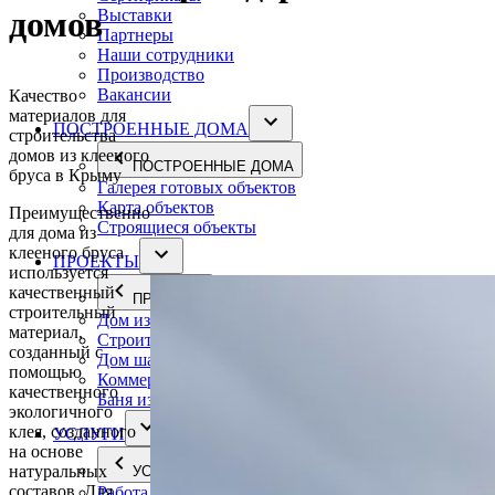
домов
Выставки
Партнеры
Наши сотрудники
Производство
Вакансии
Качество
материалов для
ПОСТРОЕННЫЕ ДОМА
строительства
домов из клееного
ПОСТРОЕННЫЕ ДОМА
бруса в Крыму
Галерея готовых объектов
Карта объектов
Преимущественно
Строящиеся объекты
для дома из
клееного бруса
ПРОЕКТЫ
используется
качественный
ПРОЕКТЫ
строительный
Дом из клееного бруса
материал,
Строительство домов фахверк
созданный с
Дом шале двухэтажный комбинированный
помощью
Коммерческие объекты
качественного
Баня из клееного бруса
экологичного
клея, созданного
УСЛУГИ
на основе
натуральных
УСЛУГИ
составов. Для
Работа сборка деревянных домов