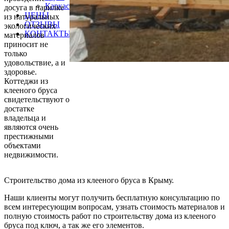
Каркасный DOM TECHNONICOL
досуга в парилке
ЦЕНЫ
из натуральных
ОТЗЫВЫ
экологических
КОНТАКТЫ
материалов
приносит не
только
удовольствие, а и
здоровье.
Коттеджи из
клееного бруса
свидетельствуют о
достатке
владельца и
являются очень
престижными
объектами
недвижимости.
Строительство дома из клееного бруса в Крыму.
Наши клиенты могут получить бесплатную консультацию по
всем интересующим вопросам, узнать стоимость материалов и
полную стоимость работ по строительству дома из клееного
бруса под ключ, а так же его элементов.