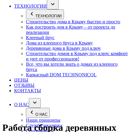
ТЕХНОЛОГИИ
ТЕХНОЛОГИИ
Строительство дома в Крыму быстро и просто
Как построить дом в Крыму – от проекта до
реализации
Клееный брус
Дома из клееного бруса в Крыму
Деревянные дома в Крыму под ключ
Строительство домов в Крыму под ключ: комфорт
и уют от профессионалов!
Все, что вы хотели знать о домах из клееного
бруса
Каркасный DOM TECHNONICOL
ЦЕНЫ
ОТЗЫВЫ
КОНТАКТЫ
О НАС
О НАС
Наши принципы
Работа сборка деревянных
Служба заказчика
Сертификаты