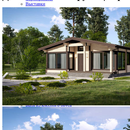
Выставки
Партнеры
Наши сотрудники
Производство
Вакансии
ПОСТРОЕННЫЕ ДОМА
ПОСТРОЕННЫЕ ДОМА
Галерея готовых объектов
Карта объектов
Строящиеся объекты
ПРОЕКТЫ
ПРОЕКТЫ
Дом из клееного бруса
Строительство домов фахверк
Дом шале двухэтажный комбинированный
Коммерческие объекты
Баня из клееного бруса
УСЛУГИ
УСЛУГИ
Работа сборка деревянных домов