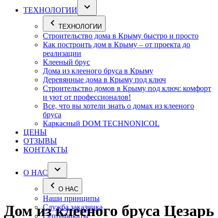
ТЕХНОЛОГИИ
ТЕХНОЛОГИИ
Строительство дома в Крыму быстро и просто
Как построить дом в Крыму – от проекта до
реализации
Клееный брус
Дома из клееного бруса в Крыму
Деревянные дома в Крыму под ключ
Строительство домов в Крыму под ключ: комфорт
и уют от профессионалов!
Все, что вы хотели знать о домах из клееного
бруса
Каркасный DOM TECHNONICOL
ЦЕНЫ
ОТЗЫВЫ
КОНТАКТЫ
О НАС
О НАС
Наши принципы
Дом из клееного бруса Цезарь
Служба заказчика
Сертификаты