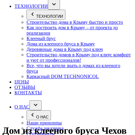
ТЕХНОЛОГИИ
ТЕХНОЛОГИИ
Строительство дома в Крыму быстро и просто
Как построить дом в Крыму – от проекта до
реализации
Клееный брус
Дома из клееного бруса в Крыму
Деревянные дома в Крыму под ключ
Строительство домов в Крыму под ключ: комфорт
и уют от профессионалов!
Все, что вы хотели знать о домах из клееного
бруса
Каркасный DOM TECHNONICOL
ЦЕНЫ
ОТЗЫВЫ
КОНТАКТЫ
О НАС
О НАС
Наши принципы
Дом из клееного бруса Чехов
Служба заказчика
Сертификаты