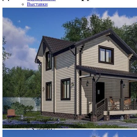
Выставки
Партнеры
Наши сотрудники
Производство
Вакансии
ПОСТРОЕННЫЕ ДОМА
ПОСТРОЕННЫЕ ДОМА
Галерея готовых объектов
Карта объектов
Строящиеся объекты
ПРОЕКТЫ
ПРОЕКТЫ
Дом из клееного бруса
Строительство домов фахверк
Дом шале двухэтажный комбинированный
Коммерческие объекты
Баня из клееного бруса
УСЛУГИ
УСЛУГИ
Работа сборка деревянных домов