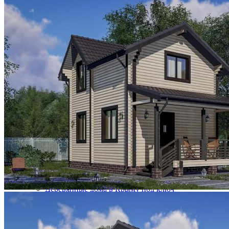
Благоустройство территории крым
Технический надзор
Дизайн интерьера крым
Заказ индивидуального проекта дома
Инженерные коммуникации
Подбор земельного участка
Покраска, обновление фасада
Устройство кровли
Выезд инженера-эксперта на участок
Геология участка
Комплексные системы безопасности
ТЕХНОЛОГИИ
ТЕХНОЛОГИИ
Строительство дома в Крыму быстро и просто
Как построить дом в Крыму – от проекта до
реализации
Клееный брус
Дома из клееного бруса в Крыму
Деревянные дома в Крыму под ключ
Строительство домов в Крыму под ключ: комфорт
и уют от профессионалов!
Все, что вы хотели знать о домах из клееного
бруса