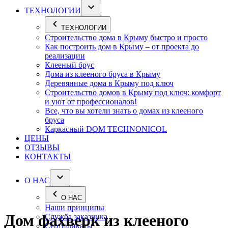
ТЕХНОЛОГИИ
ТЕХНОЛОГИИ
Строительство дома в Крыму быстро и просто
Как построить дом в Крыму – от проекта до
реализации
Клееный брус
Дома из клееного бруса в Крыму
Деревянные дома в Крыму под ключ
Строительство домов в Крыму под ключ: комфорт
и уют от профессионалов!
Все, что вы хотели знать о домах из клееного
бруса
Каркасный DOM TECHNONICOL
ЦЕНЫ
ОТЗЫВЫ
КОНТАКТЫ
О НАС
О НАС
Наши принципы
Дом фахверк из клееного
Служба заказчика
Сертификаты