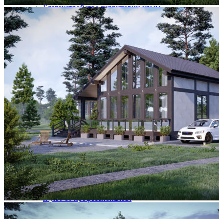
Благоустройство территории крым
Технический надзор
Дизайн интерьера крым
Заказ индивидуального проекта дома
Инженерные коммуникации
Подбор земельного участка
Покраска, обновление фасада
Устройство кровли
Выезд инженера-эксперта на участок
Геология участка
Комплексные системы безопасности
ТЕХНОЛОГИИ
ТЕХНОЛОГИИ
Строительство дома в Крыму быстро и просто
Как построить дом в Крыму – от проекта до
реализации
Клееный брус
Дома из клееного бруса в Крыму
Деревянные дома в Крыму под ключ
Строительство домов в Крыму под ключ: комфорт
и уют от профессионалов!
Все, что вы хотели знать о домах из клееного
бруса