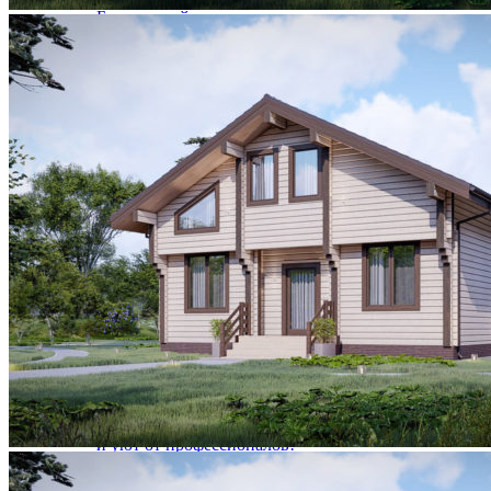
Благоустройство территории крым
Технический надзор
Дизайн интерьера крым
Заказ индивидуального проекта дома
Инженерные коммуникации
Подбор земельного участка
Покраска, обновление фасада
Устройство кровли
Выезд инженера-эксперта на участок
Геология участка
Комплексные системы безопасности
ТЕХНОЛОГИИ
ТЕХНОЛОГИИ
Строительство дома в Крыму быстро и просто
Как построить дом в Крыму – от проекта до
реализации
Клееный брус
Дома из клееного бруса в Крыму
Деревянные дома в Крыму под ключ
Строительство домов в Крыму под ключ: комфорт
и уют от профессионалов!
Все, что вы хотели знать о домах из клееного
бруса