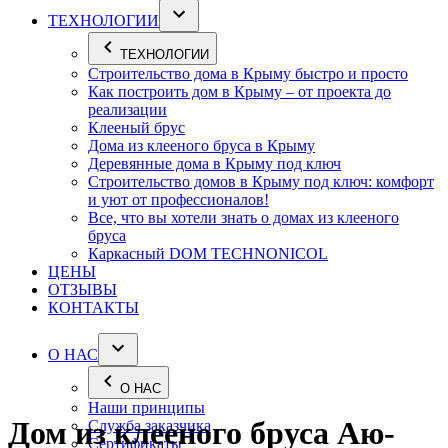
ТЕХНОЛОГИИ
ТЕХНОЛОГИИ
Строительство дома в Крыму быстро и просто
Как построить дом в Крыму – от проекта до
реализации
Клееный брус
Дома из клееного бруса в Крыму
Деревянные дома в Крыму под ключ
Строительство домов в Крыму под ключ: комфорт
и уют от профессионалов!
Все, что вы хотели знать о домах из клееного
бруса
Каркасный DOM TECHNONICOL
ЦЕНЫ
ОТЗЫВЫ
КОНТАКТЫ
О НАС
О НАС
Наши принципы
Дом из клееного бруса Аю-
Служба заказчика
Сертификаты