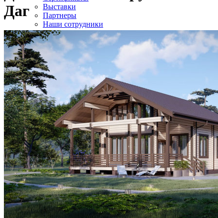
Даг
Выставки
Партнеры
Наши сотрудники
Производство
Вакансии
ПОСТРОЕННЫЕ ДОМА
ПОСТРОЕННЫЕ ДОМА
Галерея готовых объектов
Карта объектов
Строящиеся объекты
ПРОЕКТЫ
ПРОЕКТЫ
Дом из клееного бруса
Строительство домов фахверк
Дом шале двухэтажный комбинированный
Коммерческие объекты
Баня из клееного бруса
УСЛУГИ
УСЛУГИ
Работа сборка деревянных домов