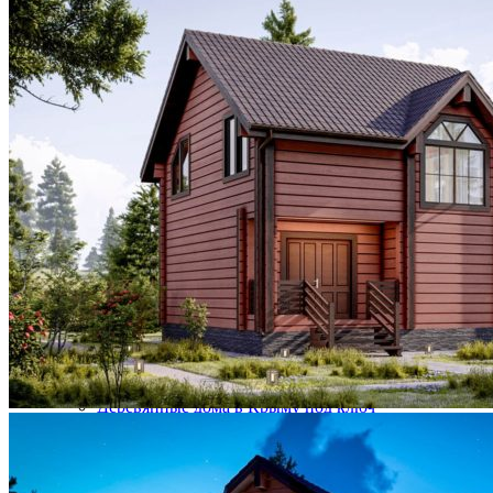
Благоустройство территории крым
Технический надзор
Дизайн интерьера крым
Заказ индивидуального проекта дома
Инженерные коммуникации
Подбор земельного участка
Покраска, обновление фасада
Устройство кровли
Выезд инженера-эксперта на участок
Геология участка
Комплексные системы безопасности
ТЕХНОЛОГИИ
ТЕХНОЛОГИИ
Строительство дома в Крыму быстро и просто
Как построить дом в Крыму – от проекта до
реализации
Клееный брус
Дома из клееного бруса в Крыму
Деревянные дома в Крыму под ключ
Строительство домов в Крыму под ключ: комфорт
и уют от профессионалов!
Все, что вы хотели знать о домах из клееного
бруса