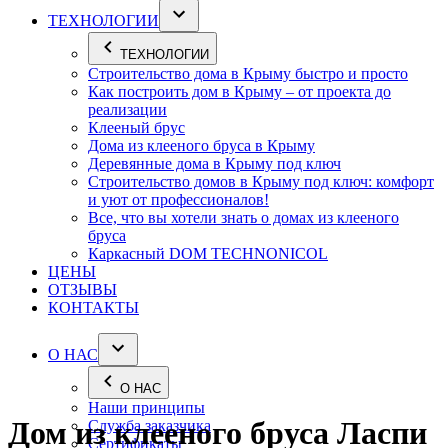
ТЕХНОЛОГИИ
ТЕХНОЛОГИИ
Строительство дома в Крыму быстро и просто
Как построить дом в Крыму – от проекта до
реализации
Клееный брус
Дома из клееного бруса в Крыму
Деревянные дома в Крыму под ключ
Строительство домов в Крыму под ключ: комфорт
и уют от профессионалов!
Все, что вы хотели знать о домах из клееного
бруса
Каркасный DOM TECHNONICOL
ЦЕНЫ
ОТЗЫВЫ
КОНТАКТЫ
О НАС
О НАС
Наши принципы
Дом из клееного бруса Ласпи
Служба заказчика
Сертификаты