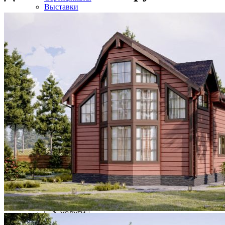
Выставки
Партнеры
Наши сотрудники
Производство
Вакансии
ПОСТРОЕННЫЕ ДОМА
ПОСТРОЕННЫЕ ДОМА
Галерея готовых объектов
Карта объектов
Строящиеся объекты
ПРОЕКТЫ
ПРОЕКТЫ
Дом из клееного бруса
Строительство домов фахверк
Дом шале двухэтажный комбинированный
Коммерческие объекты
Баня из клееного бруса
УСЛУГИ
УСЛУГИ
Работа сборка деревянных домов