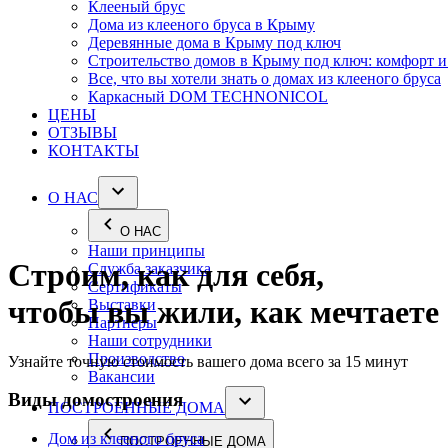
Клееный брус
Дома из клееного бруса в Крыму
Деревянные дома в Крыму под ключ
Строительство домов в Крыму под ключ: комфорт и
Все, что вы хотели знать о домах из клееного бруса
Каркасный DOM TECHNONICOL
ЦЕНЫ
ОТЗЫВЫ
КОНТАКТЫ
О НАС
О НАС
Наши принципы
Строим, как для себя,
Служба заказчика
Сертификаты
чтобы вы жили, как мечтаете
Выставки
Партнеры
Наши сотрудники
Производство
Узнайте точную стоимость вашего дома всего за 15 минут
Вакансии
Виды домостроения
ПОСТРОЕННЫЕ ДОМА
Дом из клееного бруса
ПОСТРОЕННЫЕ ДОМА